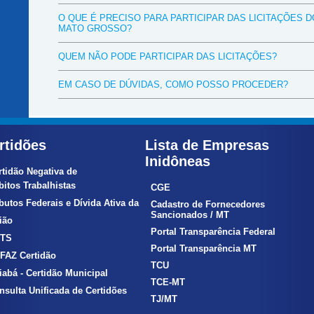
O QUE É PRECISO PARA PARTICIPAR DAS LICITAÇÕES 
MATO GROSSO?
QUEM NÃO PODE PARTICIPAR DAS LICITAÇÕES?
EM CASO DE DÚVIDAS, COMO POSSO PROCEDER?
rtidões
Lista de Empresas
Inidôneas
rtidão Negativa de
itos Trabalhistas
CGE
ibutos Federais e Dívida Ativa da
Cadastro de Fornecedores
Sancionados / MT
ão
Portal Transparência Federal
TS
Portal Transparência MT
FAZ Certidão
TCU
iabá - Certidão Municipal
TCE-MT
nsulta Unificada de Certidões
TJ/MT