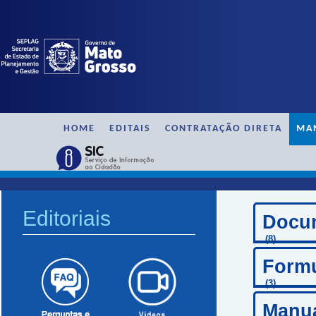
HOME
EDITAIS
CONTRATAÇÃO DIRETA
MA
Manuais e Formulários / Servidor
Editoriais
Docu
(8)
Formu
(3)
Manu