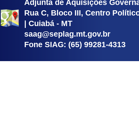
Adjunta de Aquisições Govern
Rua C, Bloco III, Centro Políti
| Cuiabá - MT
saag@seplag.mt.gov.br
Fone SIAG: (65) 99281-4313